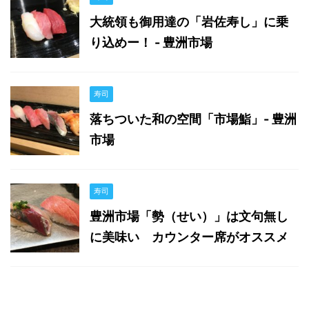
大統領も御用達の「岩佐寿し」に乗
り込めー！ - 豊洲市場
寿司
落ちついた和の空間「市場鮨」- 豊洲
市場
寿司
豊洲市場「勢（せい）」は文句無し
に美味い カウンター席がオススメ