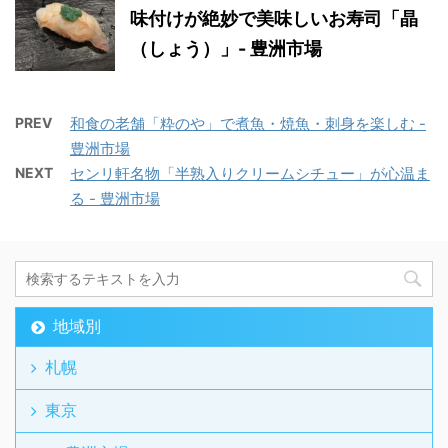
味付けが絶妙で美味しいお寿司「晶
（しょう）」- 豊洲市場
PREV
和食の老舗「粋のや」で煮魚・焼魚・刺身を楽しむ -
豊洲市場
NEXT
センリ軒名物「半熟入りクリームシチュー」が心温ま
る - 豊洲市場
地域別
札幌
東京