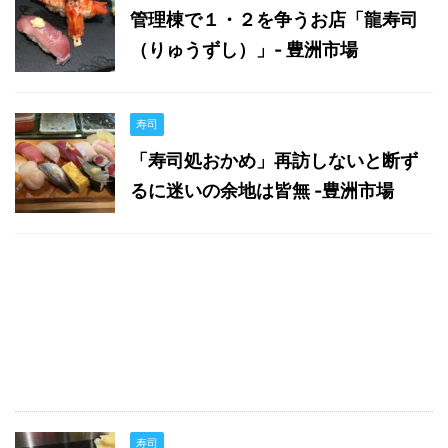
管理棟で１・２を争うお店「龍寿司
（りゅうずし）」- 豊洲市場
寿司
「寿司処おかめ」再訪しないと断ず
るに迷いの余地は皆無 -豊洲市場
寿司