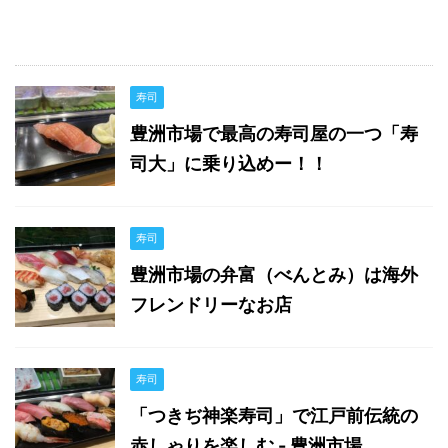
寿司
豊洲市場で最高の寿司屋の一つ「寿
司大」に乗り込めー！！
寿司
豊洲市場の弁富（べんとみ）は海外
フレンドリーなお店
寿司
「つきぢ神楽寿司」で江戸前伝統の
赤しゃりを楽しむ - 豊洲市場