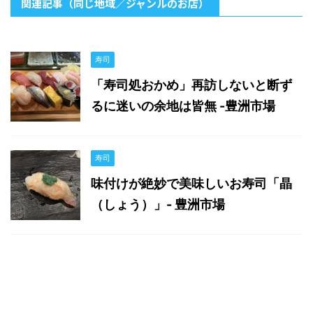
関連記事（同じ地域／ジャンルのお店）
寿司
「寿司処おかめ」再訪しないと断ず
るに迷いの余地は皆無 -豊洲市場
寿司
味付けが絶妙で美味しいお寿司「晶
（しょう）」- 豊洲市場