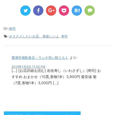
-
寿司
-
オススメしたいお店、美味しいよ
,
寿司
豊洲市場飲食店・ランチ安い順リスト
より:
2019年1月5日 11:05 PM
[…] [お店詳細を読む] 岩佐寿し（いわさずし）[寿司] お
すすめ おまかせ（10貫,巻物1本）3,900円 最安値 菊
（7貫,巻物1本）3,000円 […]