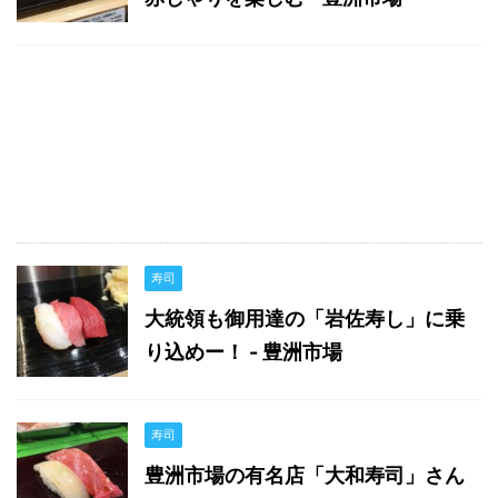
寿司
大統領も御用達の「岩佐寿し」に乗
り込めー！ - 豊洲市場
寿司
豊洲市場の有名店「大和寿司」さん