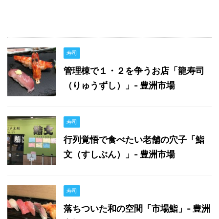
寿司
管理棟で１・２を争うお店「龍寿司
（りゅうずし）」- 豊洲市場
寿司
行列覚悟で食べたい老舗の穴子「鮨
文（すしぶん）」- 豊洲市場
寿司
落ちついた和の空間「市場鮨」- 豊洲