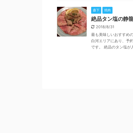
森下
焼肉
絶品タン塩の静龍
2018/8/31
最も美味しいおすすめ
白河エリアにあり、予
です。 絶品のタン塩が人