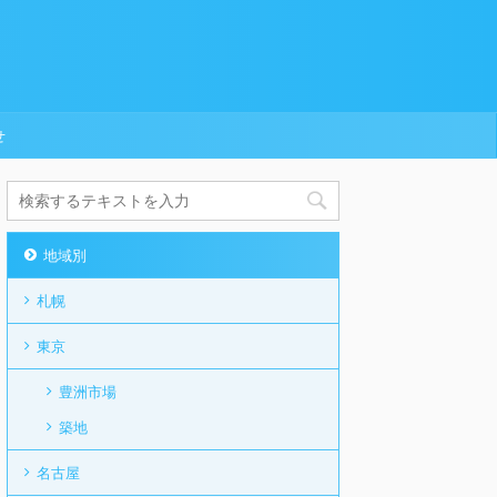
せ
地域別
札幌
東京
豊洲市場
築地
名古屋