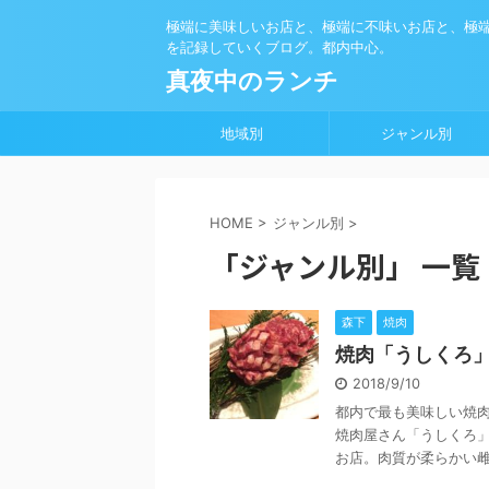
極端に美味しいお店と、極端に不味いお店と、極
を記録していくブログ。都内中心。
真夜中のランチ
地域別
ジャンル別
HOME
>
ジャンル別
>
「ジャンル別」 一覧
森下
焼肉
焼肉「うしくろ」
2018/9/10
都内で最も美味しい焼
焼肉屋さん「うしくろ
お店。肉質が柔らかい雌牛