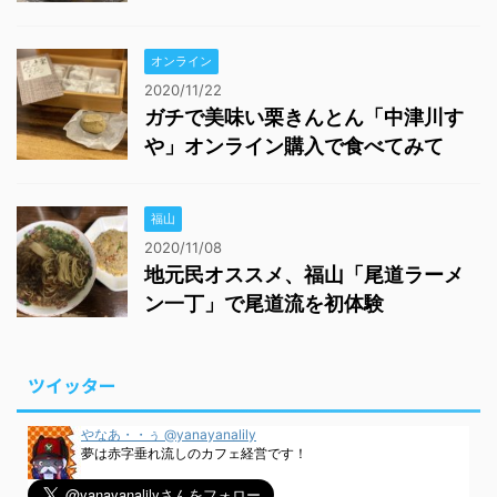
オンライン
2020/11/22
ガチで美味い栗きんとん「中津川す
や」オンライン購入で食べてみて
福山
2020/11/08
地元民オススメ、福山「尾道ラーメ
ン一丁」で尾道流を初体験
ツイッター
やなあ・・ぅ @yanayanalily
夢は赤字垂れ流しのカフェ経営です！