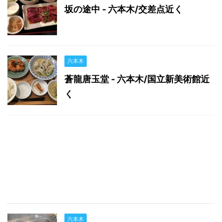
坂の途中 - 六本木/交差点近く
六本木
蒼龍唐玉堂 - 六本木/国立新美術館近
く
六本木