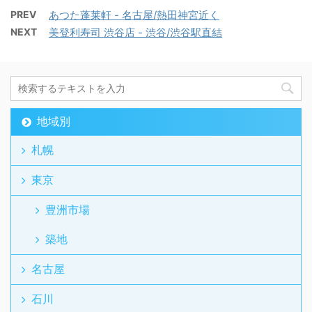
PREV
あつた蓬莱軒 - 名古屋/熱田神宮近く
NEXT
美登利寿司 渋谷店 - 渋谷/渋谷駅直結
地域別
札幌
東京
豊洲市場
築地
名古屋
石川