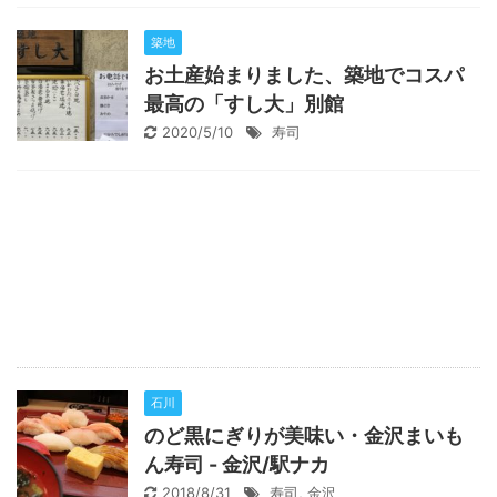
築地
お土産始まりました、築地でコスパ
最高の「すし大」別館
2020/5/10
寿司
石川
のど黒にぎりが美味い・金沢まいも
ん寿司 - 金沢/駅ナカ
2018/8/31
寿司
,
金沢