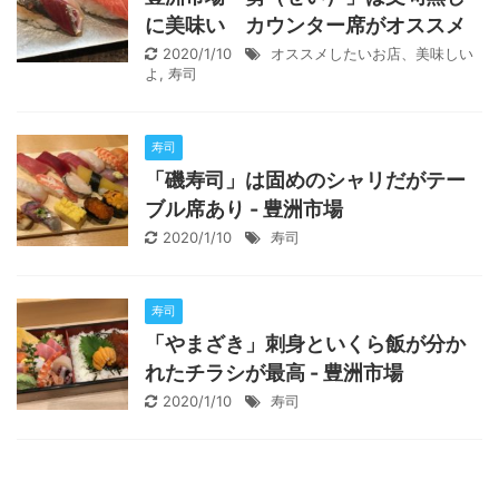
に美味い カウンター席がオススメ
2020/1/10
オススメしたいお店、美味しい
よ
,
寿司
寿司
「磯寿司」は固めのシャリだがテー
ブル席あり - 豊洲市場
2020/1/10
寿司
寿司
「やまざき」刺身といくら飯が分か
れたチラシが最高 - 豊洲市場
2020/1/10
寿司