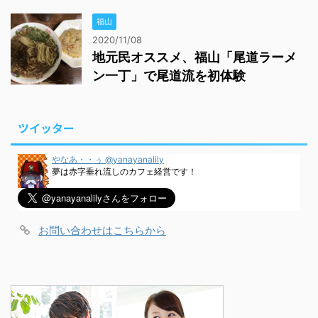
福山
2020/11/08
地元民オススメ、福山「尾道ラーメ
ン一丁」で尾道流を初体験
ツイッター
やなあ・・ぅ @yanayanalily
夢は赤字垂れ流しのカフェ経営です！
お問い合わせはこちらから