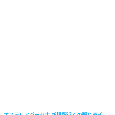
オステリアパージナ 新橋駅近くの隠れ家イ