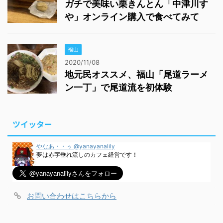
ガチで美味い栗きんとん「中津川す
や」オンライン購入で食べてみて
福山
2020/11/08
地元民オススメ、福山「尾道ラーメ
ン一丁」で尾道流を初体験
ツイッター
やなあ・・ぅ @yanayanalily
夢は赤字垂れ流しのカフェ経営です！
お問い合わせはこちらから