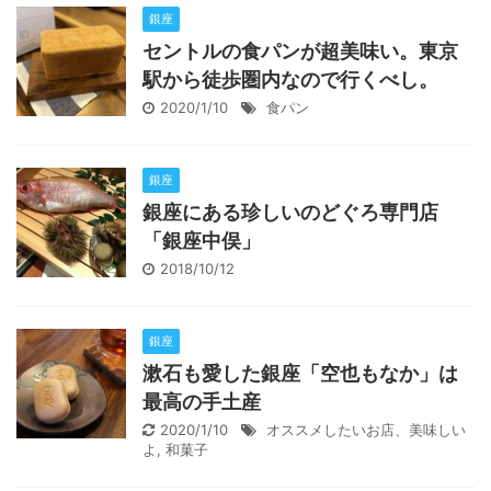
銀座
セントルの食パンが超美味い。東京
駅から徒歩圏内なので行くべし。
2020/1/10
食パン
銀座
銀座にある珍しいのどぐろ専門店
「銀座中俣」
2018/10/12
銀座
漱石も愛した銀座「空也もなか」は
最高の手土産
2020/1/10
オススメしたいお店、美味しい
よ
,
和菓子