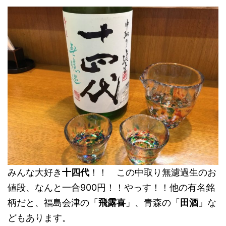
みんな大好き
十四代
！！ この中取り無濾過生のお
値段、なんと一合900円！！やっす！！他の有名銘
柄だと、福島会津の「
飛露喜
」、青森の「
田酒
」な
どもあります。