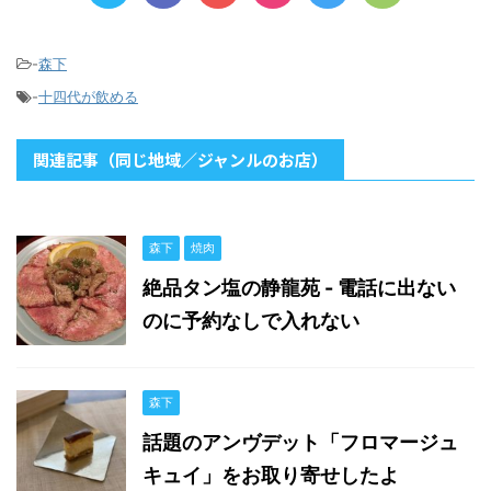
-
森下
-
十四代が飲める
関連記事（同じ地域／ジャンルのお店）
森下
焼肉
絶品タン塩の静龍苑 - 電話に出ない
のに予約なしで入れない
森下
話題のアンヴデット「フロマージュ
キュイ」をお取り寄せしたよ