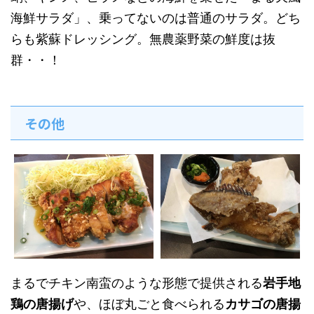
海鮮サラダ」、乗ってないのは普通のサラダ。どち
らも紫蘇ドレッシング。無農薬野菜の鮮度は抜
群・・！
その他
まるでチキン南蛮のような形態で提供される
岩手地
鶏の唐揚げ
や、ほぼ丸ごと食べられる
カサゴの唐揚