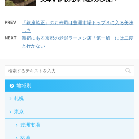
PREV
「銀座鮨正」のお寿司は豊洲市場トップ３に入る美味
しさ
NEXT
新宿にある京都の老舗ラーメン店「第一旭」には二度
と行かない
地域別
札幌
東京
豊洲市場
築地