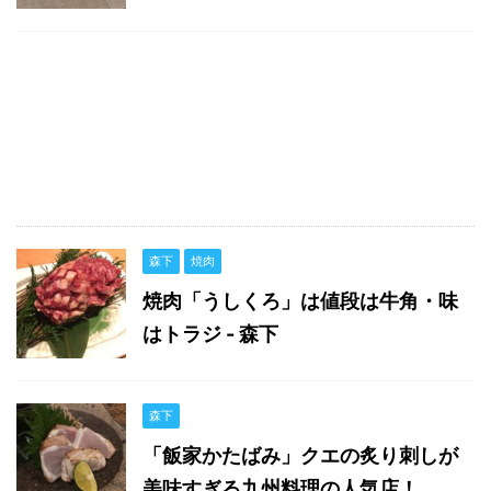
森下
焼肉
焼肉「うしくろ」は値段は牛角・味
はトラジ - 森下
森下
「飯家かたばみ」クエの炙り刺しが
美味すぎる九州料理の人気店！