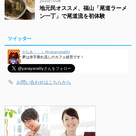
2020/11/08
地元民オススメ、福山「尾道ラーメ
ン一丁」で尾道流を初体験
ツイッター
やなあ・・ぅ @yanayanalily
夢は赤字垂れ流しのカフェ経営です！
お問い合わせはこちらから