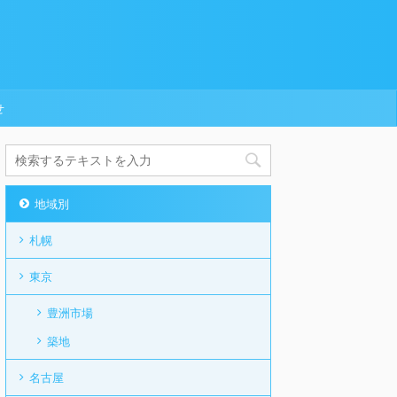
せ
地域別
札幌
東京
豊洲市場
築地
名古屋