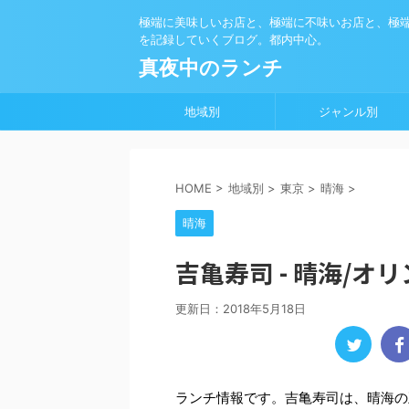
極端に美味しいお店と、極端に不味いお店と、極
を記録していくブログ。都内中心。
真夜中のランチ
地域別
ジャンル別
HOME
>
地域別
>
東京
>
晴海
>
晴海
吉亀寿司 - 晴海/
更新日：
2018年5月18日
ランチ情報です。吉亀寿司は、晴海の